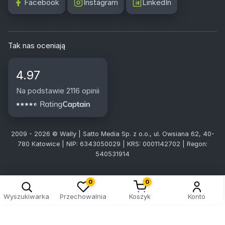
Facebook
Instagram
LinkedIn
Tak nas oceniają
4.97
Na podstawie 2116 opinii
2009 - 2026 © Wally | Satto Media Sp. z o.o., ul. Owsiana 62, 40-
780 Katowice | NIP: 6343050029 | KRS: 0001142702 | Regon:
540531914
0
0
Wyszukiwarka
Przechowalnia
Koszyk
Konto