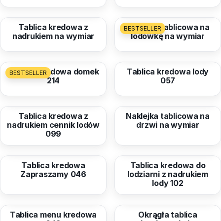
od
50,12 zł
od
28,99 zł
Tablica kredowa z
Naklejka tablicowa na
BESTSELLER
nadrukiem na wymiar
lodówkę na wymiar
od
189,74 zł
od
76,74 zł
Tablica kredowa domek
Tablica kredowa lody
BESTSELLER
214
057
od
76,74 zł
od
28,99 zł
Tablica kredowa z
Naklejka tablicowa na
nadrukiem cennik lodów
drzwi na wymiar
099
od
76,74 zł
od
76,74 zł
Tablica kredowa
Tablica kredowa do
Zapraszamy 046
lodziarni z nadrukiem
lody 102
od
76,74 zł
od
29,97 zł
Tablica menu kredowa
Okrągła tablica