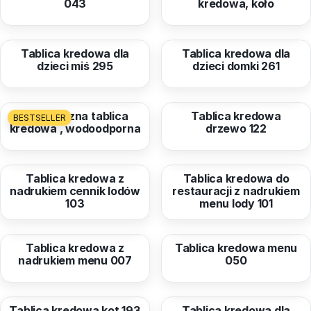
043
kredowa, koło
od
189,74 zł
od
189,74 zł
Tablica kredowa dla
Tablica kredowa dla
dzieci miś 295
dzieci domki 261
od
85,00 zł
od
189,74 zł
Zewnętrzna tablica
Tablica kredowa
BESTSELLER
kredowa , wodoodporna
drzewo 122
od
89,84 zł
od
76,74 zł
Tablica kredowa z
Tablica kredowa do
nadrukiem cennik lodów
restauracji z nadrukiem
103
menu lody 101
od
76,74 zł
od
76,74 zł
Tablica kredowa z
Tablica kredowa menu
nadrukiem menu 007
050
od
189,74 zł
od
189,74 zł
Tablica kredowa kot 193
Tablica kredowa dla