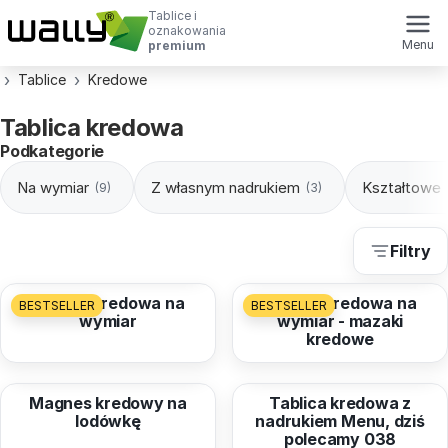
Tablice i
oznakowania
Menu
premium
Tablice
Kredowe
Tablica kredowa
Podkategorie
Na wymiar
Z własnym nadrukiem
Kształtowe
(9)
(3)
Filtry
od
28,99 zł
od
28,99 zł
Tablica kredowa na
Tablica kredowa na
BESTSELLER
BESTSELLER
wymiar
wymiar - mazaki
kredowe
od
15,21 zł
od
76,74 zł
Magnes kredowy na
Tablica kredowa z
lodówkę
nadrukiem Menu, dziś
polecamy 038