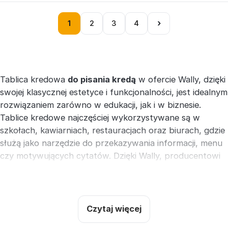
›
1
2
3
4
Tablica kredowa
do pisania kredą
w ofercie Wally, dzięki
swojej klasycznej estetyce i funkcjonalności, jest idealnym
rozwiązaniem zarówno w edukacji, jak i w biznesie.
Tablice kredowe najczęściej wykorzystywane są w
szkołach, kawiarniach, restauracjach oraz biurach, gdzie
służą jako narzędzie do przekazywania informacji, menu
czy motywujących cytatów. Dzięki Wally, producentowi
tablic kredowych, użytkownicy zyskują dodatkowe
korzyści, takie jak możliwość personalizacji rozmiaru oraz
treści tablicy, co wyróżnia naszą ofertę na tle
konkurencji. Nasze tablice, wykonane z najwyższej
Czytaj więcej
jakości materiałów, gwarantują łatwość użytkowania i