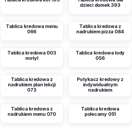
dzieci domek 393
od
76,74 zł
od
76,74 zł
Tablica kredowa menu
Tablica kredowa z
066
nadrukiem pizza 084
od
189,74 zł
od
76,74 zł
Tablica kredowa 003
Tablica kredowa lody
motyl
056
od
76,74 zł
od
413,08 zł
Tablica kredowa z
Potykacz kredowy z
nadrukiem plan lekcji
indywidualnym
073
nadrukiem
od
76,74 zł
od
76,74 zł
Tablica kredowa z
Tablica kredowa
nadrukiem menu 070
polecamy 051