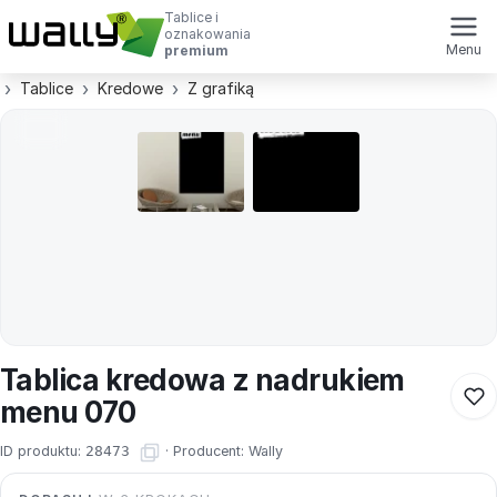
Tablice i
oznakowania
Menu
premium
Tablice
Kredowe
Z grafiką
Tablica kredowa z nadrukiem
menu 070
ID produktu:
28473
·
Producent:
Wally