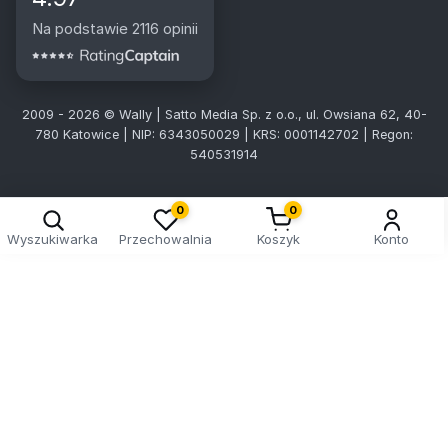
Na podstawie 2116 opinii
2009 - 2026 © Wally | Satto Media Sp. z o.o., ul. Owsiana 62, 40-
780 Katowice | NIP: 6343050029 | KRS: 0001142702 | Regon:
540531914
Kreator doboru tablic
0
0
Wyszukiwarka
Przechowalnia
Koszyk
Konto