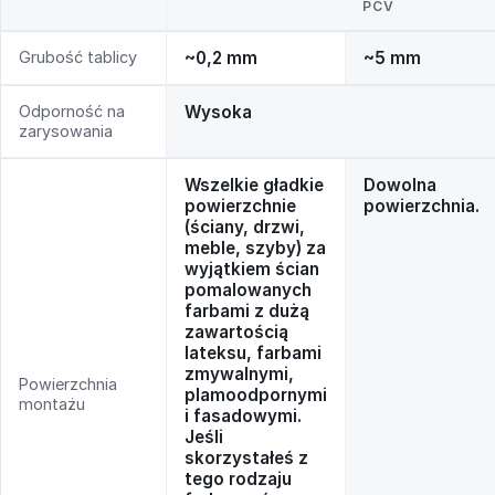
PCV
Grubość tablicy
~0,2 mm
~5 mm
Odporność na
Wysoka
zarysowania
Wszelkie gładkie
Dowolna
powierzchnie
powierzchnia.
(ściany, drzwi,
meble, szyby) za
wyjątkiem ścian
pomalowanych
farbami z dużą
zawartością
lateksu, farbami
zmywalnymi,
Powierzchnia
plamoodpornymi
montażu
i fasadowymi.
Jeśli
skorzystałeś z
tego rodzaju