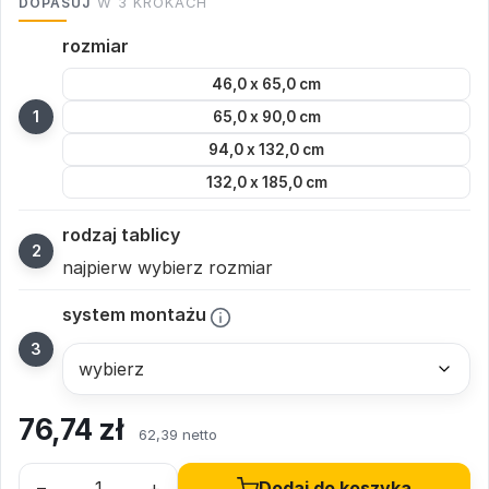
DOPASUJ
W 3 KROKACH
rozmiar
46,0 x 65,0 cm
65,0 x 90,0 cm
94,0 x 132,0 cm
132,0 x 185,0 cm
rodzaj tablicy
najpierw wybierz rozmiar
system montażu
76,74
zł
62,39 netto
–
+
Dodaj do koszyka