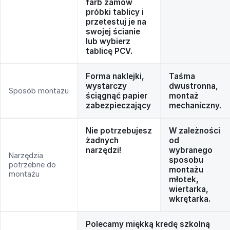
farb zamów
próbki tablicy i
przetestuj je na
swojej ścianie
lub wybierz
tablicę PCV.
Forma naklejki,
Taśma
wystarczy
dwustronna,
Sposób montażu
ściągnąć papier
montaż
zabezpieczający
mechaniczny.
Nie potrzebujesz
W zależności
żadnych
od
narzędzi!
wybranego
Narzędzia
sposobu
potrzebne do
montażu
montażu
młotek,
wiertarka,
wkrętarka.
Polecamy miękką kredę szkolną