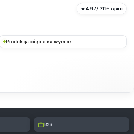
★
4.97
/ 2116 opinii
Produkcja i
cięcie na wymiar
B2B