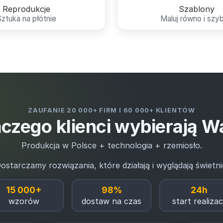
Reprodukcje
Szablony
Sztuka na płótnie
Maluj równo i szy
ZAUFANIE 20 000+ FIRM I 60 000+ KLIENTÓW
czego klienci wybierają W
Produkcja w Polsce + technologia + rzemiosło.
ostarczamy rozwiązania, które działają i wyglądają świetni
15 000+
98%
24h
wzorów
dostaw na czas
start realizacj