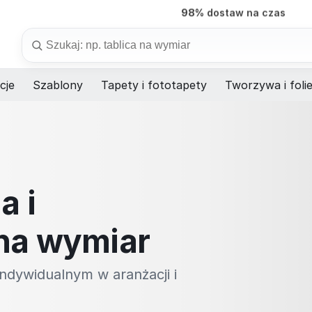
7 dni
produkcja na wymiar
Szukaj
cje
Szablony
Tapety i fototapety
Tworzywa i foli
a i
na wymiar
ndywidualnym w aranżacji i