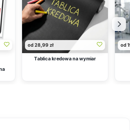
od 28,99 zł
od 1
Tablica kredowa na wymiar
 na