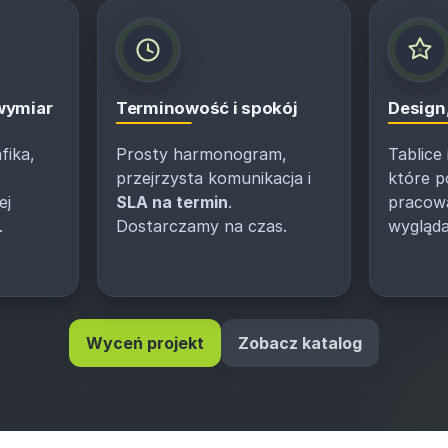
 wymiar
Terminowość i spokój
Design,
fika,
Prosty harmonogram,
Tablice
przejrzysta komunikacja i
które 
ej
SLA na termin
.
pracować
.
Dostarczamy na czas.
wygląda
Wyceń projekt
Zobacz katalog