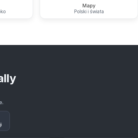
Mapy
bko
Polski i świata
ally
e.
i