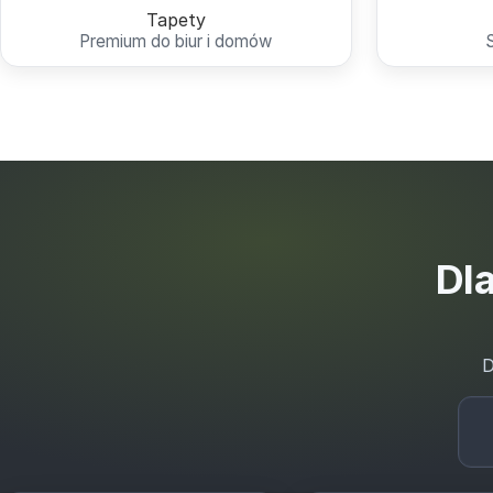
Tapety
Premium do biur i domów
Dla
D