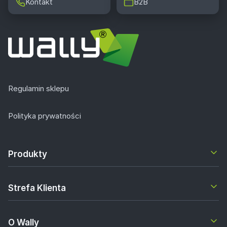
Kontakt
B2B
do piłki nożnej
to jeden z naszych ulubionych
bestsellerów!
Pamiętaj, że jesteśmy producentem
naszych tablic, możemy więc przygotować je
perfekcyjnie do Twoich potrzeb.
Masz pomysł na
nadruk, którego nie znalazłeś w naszej ofercie?
Skontaktuj się z nami, zobaczymy co możemy dla Ciebie
zrobić!
Tablice możemy również spersonalizować
Regulamin sklepu
według potrzeb dodając napisy, logo czy wykorzystać
w nich barwy klubowe.
Polityka prywatności
Trenerskie tablice suchościeralne –
korzyści
Produkty
Tablica dla trenera piłki nożnej
bądź siatkówki
sprawdzą się zarówno na szkolnych boiskach, jak i w
Strefa Klienta
zawodowych drużynach sportowych. Pomogą w
opracowaniu najlepszej techniki gry oraz w
O Wally
przygotowaniu zawodników na różne sytuacje, które