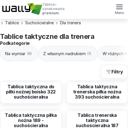
Tablice i
oznakowania
Menu
premium
Tablice
Suchościeralne
Dla trenera
Tablice taktyczne dla trenera
Podkategorie
Na wymiar
Z własnym nadrukiem
W różnych k
(6)
(1)
Filtry
od
66,98 zł
od
66,98 zł
Tablica taktyczna do
Tablica taktyczna
piłki nożnej boisko 322
trenerska piłka nożna
suchościeralna
393 suchościeralna
od
66,98 zł
od
66,98 zł
Tablica taktyczna piłka
Tablica trenerska
nożna 189 -
taktyczna
suchościeralna
suchościeralna 187