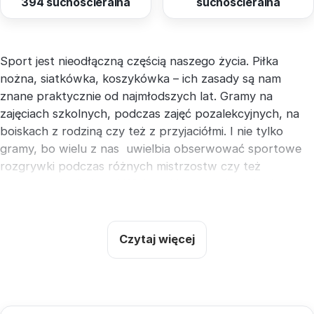
394 suchościeralna
suchościeralna
Sport jest nieodłączną częścią naszego życia. Piłka
nożna, siatkówka, koszykówka – ich zasady są nam
znane praktycznie od najmłodszych lat. Gramy na
zajęciach szkolnych, podczas zajęć pozalekcyjnych, na
boiskach z rodziną czy też z przyjaciółmi. I nie tylko
gramy, bo wielu z nas uwielbia obserwować sportowe
rozgrywki podczas różnych mistrzostw czy też
sportowych eliminacji! Większość z nas więc wie, że
ważnym elementem przygotowania do każdej rozgrywki,
każdego meczu sportu drużynowego jest ustalenie
odpowiedniej taktyki.
Dobra komunikacja między
Czytaj więcej
trenerem a drużyną to już połowa sukcesu!
Jak więc
dobrze i skutecznie zaplanować taktykę? Oczywiście ją
rozrysowując! Obmyślenie dobrej strategii będzie jednak
wymagało nanoszeniu wielu poprawek oraz częstych