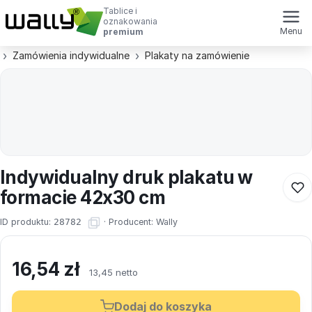
Tablice i
oznakowania
Menu
premium
Zamówienia indywidualne
Plakaty na zamówienie
Indywidualny druk plakatu w
formacie 42x30 cm
ID produktu:
28782
·
Producent:
Wally
16,54
zł
13,45 netto
Dodaj do koszyka