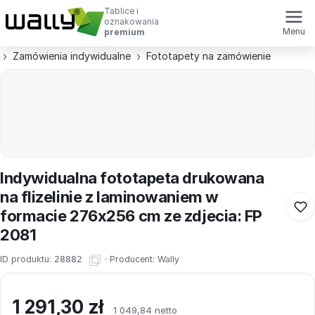
Tablice i
oznakowania
Menu
premium
Zamówienia indywidualne
Fototapety na zamówienie
Indywidualna fototapeta drukowana
na flizelinie z laminowaniem w
formacie 276x256 cm ze zdjecia: FP
2081
ID produktu:
28882
·
Producent:
Wally
1 291,30
zł
1 049,84 netto