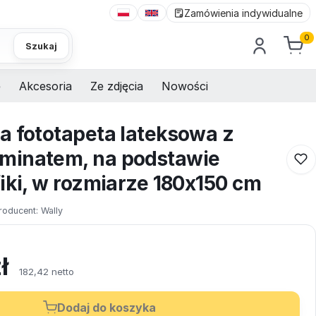
Zamówienia indywidualne
0
Szukaj
e
Akcesoria
Ze zdjęcia
Nowości
a fototapeta lateksowa z
minatem, na podstawie
iki, w rozmiarze 180x150 cm
roducent:
Wally
ł
182,42 netto
Dodaj do koszyka