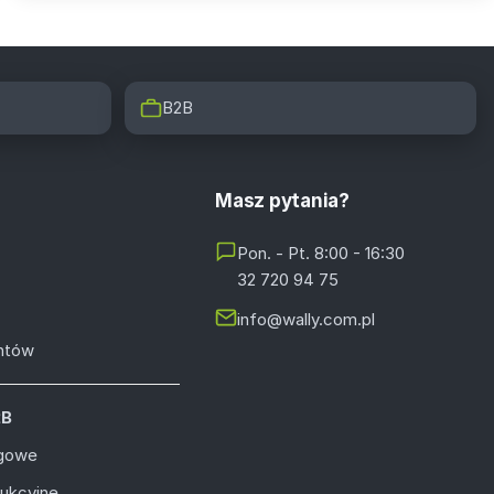
B2B
Masz pytania?
Pon. - Pt. 8:00 - 16:30
32 720 94 75
info@wally.com.pl
entów
2B
ugowe
dukcyjne