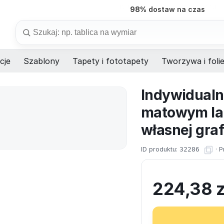
98%
dostaw na czas
Szukaj
cje
Szablony
Tapety i fototapety
Tworzywa i foli
Indywidualn
matowym la
własnej graf
ID produktu:
32286
·
P
224,38
z