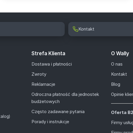
Kontakt
Strefa Klienta
O Wally
Dostawa i płatności
O nas
Zwroty
Kontakt
Reklamacje
Blog
Odroczna płatność dla jednostek
Opinie kli
budżetowych
Często zadawane pytania
Oferta B
alog)
Porady i instrukcje
Firmy usł
Firmy pro