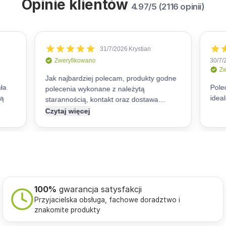
Opinie klientów
4.97/5 (2116 opinii)
100%
gwarancja satysfakcji
Przyjacielska obsługa, fachowe doradztwo i
znakomite produkty