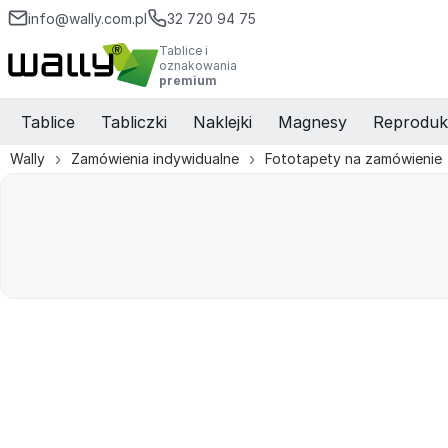
info@wally.com.pl
32 720 94 75
Tablice i
oznakowania
premium
Tablice
Tabliczki
Naklejki
Magnesy
Reproduk
Wally
Zamówienia indywidualne
Fototapety na zamówienie