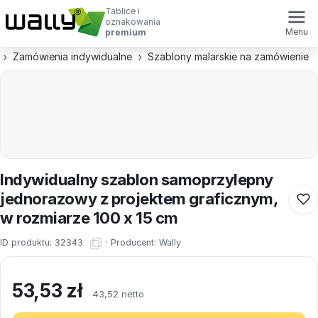
Tablice i
oznakowania
Menu
premium
Zamówienia indywidualne
Szablony malarskie na zamówienie
Indywidualny szablon samoprzylepny
jednorazowy z projektem graficznym,
w rozmiarze 100 x 15 cm
ID produktu:
32343
·
Producent:
Wally
53,53
zł
43,52 netto