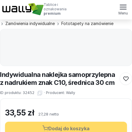
Tablice i
oznakowania
Menu
premium
Zamówienia indywidualne
Fototapety na zamówienie
Indywidualna naklejka samoprzylepna
z nadrukiem znak C10, średnica 30 cm
ID produktu:
32452
·
Producent:
Wally
33,55
zł
27,28 netto
Dodaj do koszyka