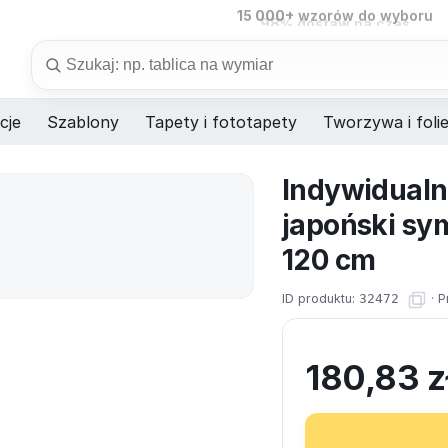
15 000+
wzorów do wyboru
98%
dostaw na czas
Szukaj
cje
Szablony
Tapety i fototapety
Tworzywa i foli
Indywidualn
japoński sym
120 cm
ID produktu:
32472
·
P
180,83
z