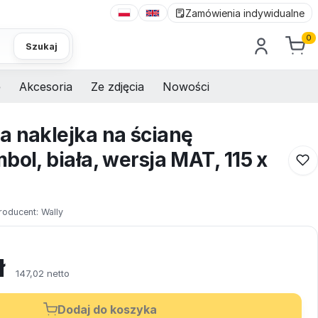
Zamówienia indywidualne
0
Szukaj
e
Akcesoria
Ze zdjęcia
Nowości
a naklejka na ścianę
bol, biała, wersja MAT, 115 x
roducent:
Wally
ł
147,02 netto
Dodaj do koszyka