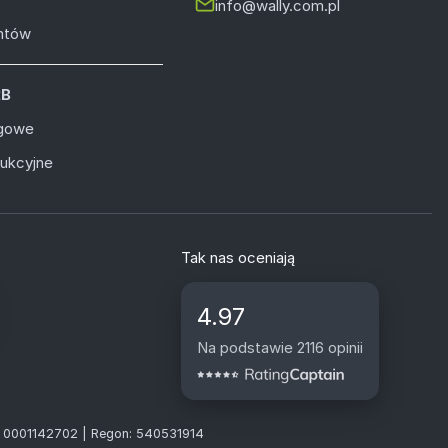
info@wally.com.pl
entów
2B
ugowe
dukcyjne
Tak nas oceniają
4.97
Na podstawie 2116 opinii
S: 0001142702 | Regon: 540531914