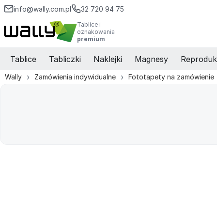
info@wally.com.pl
32 720 94 75
Tablice i
oznakowania
premium
Tablice
Tabliczki
Naklejki
Magnesy
Reproduk
Wally
Zamówienia indywidualne
Fototapety na zamówienie