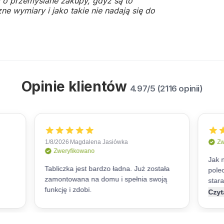
 o przemyślane zakupy, gdyż są to
ne wymiary i jako takie nie nadają się do
Opinie klientów
4.97/5 (2116 opinii)