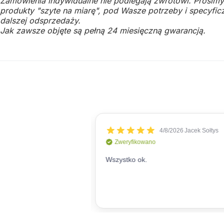
Zamówienia indywidualne nie podlegają zwrotowi. Prosimy
produkty "szyte na miarę", pod Wasze potrzeby i specyficz
dalszej odsprzedaży.
Jak zawsze objęte są pełną 24 miesięczną gwarancją.