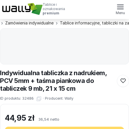
Tablice i
oznakowania
Menu
premium
Zamówienia indywidualne
Tablice informacyjne, tabliczki na 
Indywidualna tabliczka z nadrukiem,
PCV 5mm + taśma piankowa do
tabliczek 9 mb, 21 x 15 cm
ID produktu:
32486
·
Producent:
Wally
44,95
zł
36,54 netto