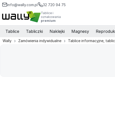
info@wally.com.pl
32 720 94 75
Tablice i
oznakowania
premium
Tablice
Tabliczki
Naklejki
Magnesy
Reproduk
Wally
Zamówienia indywidualne
Tablice informacyjne, tabli