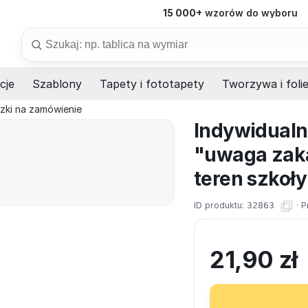
15 000+
wzorów do wyboru
98%
dostaw na czas
Szukaj
cje
Szablony
Tapety i fototapety
Tworzywa i foli
czki na zamówienie
Indywidualn
"uwaga zak
teren szkoł
ID produktu:
32863
·
P
21,90
zł