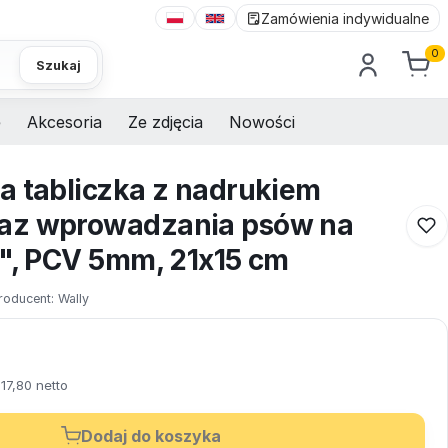
Zamówienia indywidualne
0
Szukaj
e
Akcesoria
Ze zdjęcia
Nowości
a tabliczka z nadrukiem
az wprowadzania psów na
y", PCV 5mm, 21x15 cm
roducent:
Wally
17,80 netto
Dodaj do koszyka