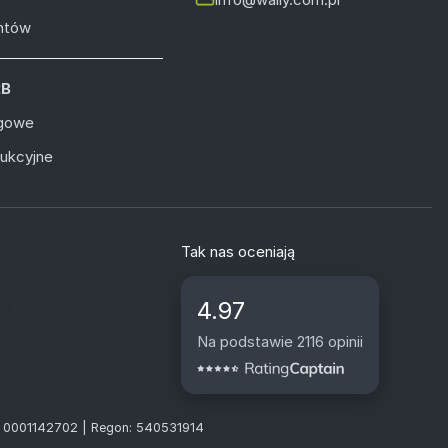
entów
2B
ugowe
dukcyjne
Tak nas oceniają
4.97
Na podstawie 2116 opinii
S: 0001142702 | Regon: 540531914