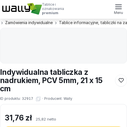
Tablice i
oznakowania
Menu
premium
Zamówienia indywidualne
Tablice informacyjne, tabliczki na 
Indywidualna tabliczka z
nadrukiem, PCV 5mm, 21 x 15
cm
ID produktu:
32917
·
Producent:
Wally
31,76
zł
25,82 netto