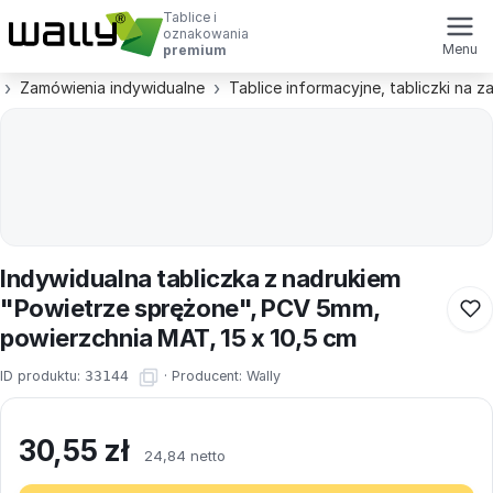
Tablice i
oznakowania
Menu
premium
Zamówienia indywidualne
Tablice informacyjne, tabliczki na 
Indywidualna tabliczka z nadrukiem
"Powietrze sprężone", PCV 5mm,
powierzchnia MAT, 15 x 10,5 cm
ID produktu:
33144
·
Producent:
Wally
30,55
zł
24,84 netto