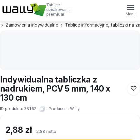
Tablice i
oznakowania
Menu
premium
Zamówienia indywidualne
Tablice informacyjne, tabliczki na 
Indywidualna tabliczka z
nadrukiem, PCV 5 mm, 140 x
130 cm
ID produktu:
33162
·
Producent:
Wally
2,88
zł
2,88 netto