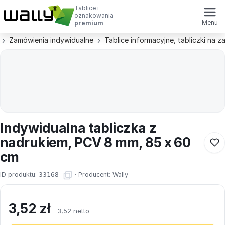
Tablice i
oznakowania
Menu
premium
Zamówienia indywidualne
Tablice informacyjne, tabliczki na 
Indywidualna tabliczka z
nadrukiem, PCV 8 mm, 85 x 60
cm
ID produktu:
33168
·
Producent:
Wally
3,52
zł
3,52 netto