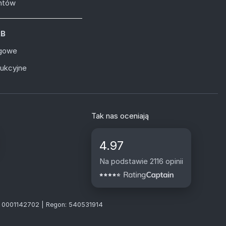
entów
2B
ugowe
dukcyjne
Tak nas oceniają
4.97
Na podstawie 2116 opinii
S: 0001142702 | Regon: 540531914