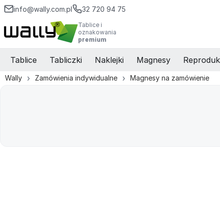
info@wally.com.pl
32 720 94 75
Tablice i
oznakowania
premium
Tablice
Tabliczki
Naklejki
Magnesy
Reproduk
Wally
Zamówienia indywidualne
Magnesy na zamówienie