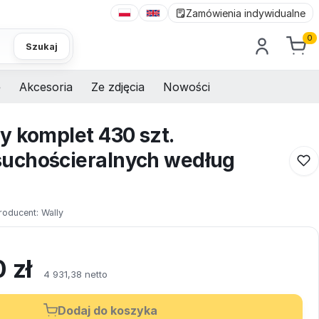
Zamówienia indywidualne
0
Szukaj
e
Akcesoria
Ze zdjęcia
Nowości
y komplet 430 szt.
uchościeralnych według
roducent:
Wally
0
zł
4 931,38 netto
Dodaj do koszyka