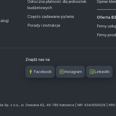
Odroczna płatność dla jednostek
Opinie kli
budżetowych
Często zadawane pytania
Oferta B
alog)
Porady i instrukcje
Firmy usł
Firmy pro
Znajdź nas na
Facebook
Instagram
LinkedIn
ia Sp. z o.o., ul. Owsiana 62, 40-780 Katowice | NIP: 6343050029 | KR