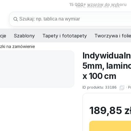
15 000+
wzorów do wyboru
98%
dostaw na czas
Szukaj
cje
Szablony
Tapety i fototapety
Tworzywa i foli
czki na zamówienie
Indywidualn
5mm, lamino
x 100 cm
ID produktu:
33186
·
P
189,85
z