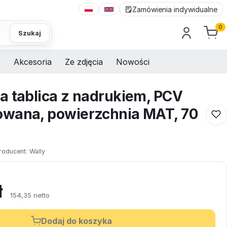
Zamówienia indywidualne
0
Szukaj
e
Akcesoria
Ze zdjęcia
Nowości
a tablica z nadrukiem, PCV
wana, powierzchnia MAT, 70
roducent:
Wally
ł
154,35 netto
Dodaj do koszyka