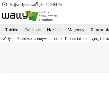
info@wally.com.pl
32 720 94 75
Tablice i
oznakowania
premium
Tablice
Tabliczki
Naklejki
Magnesy
Reproduk
Wally
Zamówienia indywidualne
Tablice informacyjne, tabli