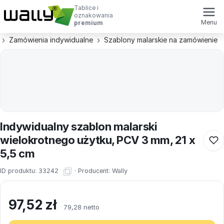
Tablice i
oznakowania
Menu
premium
Zamówienia indywidualne
Szablony malarskie na zamówienie
Indywidualny szablon malarski
wielokrotnego użytku, PCV 3 mm, 21 x
5,5 cm
ID produktu:
33242
·
Producent:
Wally
97,52
zł
79,28 netto