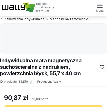
Tablice i
oznakowania
Menu
premium
Zamówienia indywidualne
Magnesy na zamówienie
Indywidualna mata magnetyczna
suchościeralna z nadrukiem,
powierzchnia błysk, 55,7 x 40 cm
ID produktu:
33250
·
Producent:
Wally
90,87
zł
73,88 netto