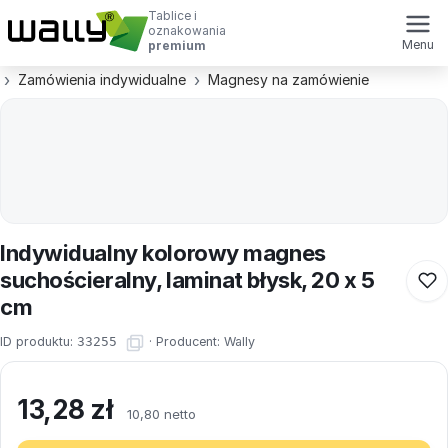
Tablice i
oznakowania
Menu
premium
Zamówienia indywidualne
Magnesy na zamówienie
Indywidualny kolorowy magnes
suchościeralny, laminat błysk, 20 x 5
cm
ID produktu:
33255
·
Producent:
Wally
13,28
zł
10,80 netto