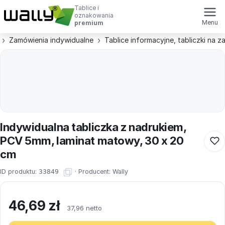
Tablice i
oznakowania
Menu
premium
Zamówienia indywidualne
Tablice informacyjne, tabliczki na 
Indywidualna tabliczka z nadrukiem,
PCV 5mm, laminat matowy, 30 x 20
cm
ID produktu:
33849
·
Producent:
Wally
46,69
zł
37,96 netto