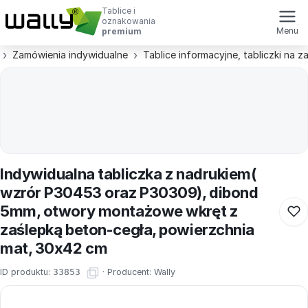
Tablice i
oznakowania
Menu
premium
Zamówienia indywidualne
Tablice informacyjne, tabliczki na 
Indywidualna tabliczka z nadrukiem(
wzrór P30453 oraz P30309), dibond
5mm, otwory montażowe wkręt z
zaślepką beton-cegła, powierzchnia
mat, 30x42 cm
ID produktu:
33853
·
Producent:
Wally