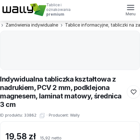
Tablice i
oznakowania
Menu
premium
Zamówienia indywidualne
Tablice informacyjne, tabliczki na 
Indywidualna tabliczka kształtowa z
nadrukiem, PCV 2 mm, podklejona
magnesem, laminat matowy, średnica
3 cm
ID produktu:
33862
·
Producent:
Wally
19,58
zł
15,92 netto