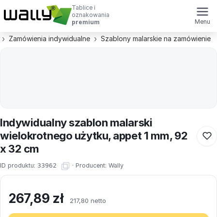
Tablice i
oznakowania
Menu
premium
Zamówienia indywidualne
Szablony malarskie na zamówienie
Indywidualny szablon malarski
wielokrotnego użytku, appet 1 mm, 92
x 32 cm
ID produktu:
33962
·
Producent:
Wally
267,89
zł
217,80 netto