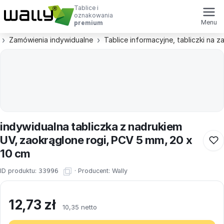
Tablice i
oznakowania
Menu
premium
Zamówienia indywidualne
Tablice informacyjne, tabliczki na 
indywidualna tabliczka z nadrukiem
UV, zaokrąglone rogi, PCV 5 mm, 20 x
10 cm
ID produktu:
33996
·
Producent:
Wally
12,73
zł
10,35 netto