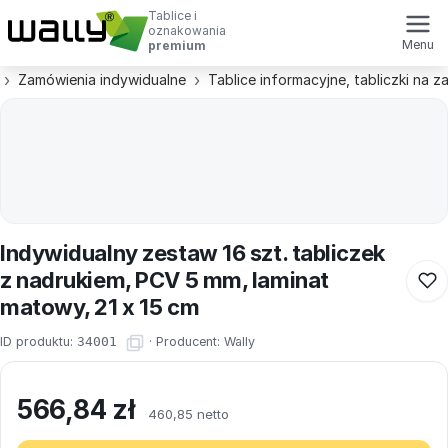
Tablice i
oznakowania
Menu
premium
Zamówienia indywidualne
Tablice informacyjne, tabliczki na 
Indywidualny zestaw 16 szt. tabliczek
z nadrukiem, PCV 5 mm, laminat
matowy, 21 x 15 cm
ID produktu:
34001
·
Producent:
Wally
566,84
zł
460,85 netto