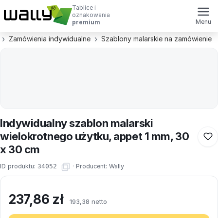
Tablice i
oznakowania
Menu
premium
Zamówienia indywidualne
Szablony malarskie na zamówienie
Indywidualny szablon malarski
wielokrotnego użytku, appet 1 mm, 30
x 30 cm
ID produktu:
34052
·
Producent:
Wally
237,86
zł
193,38 netto