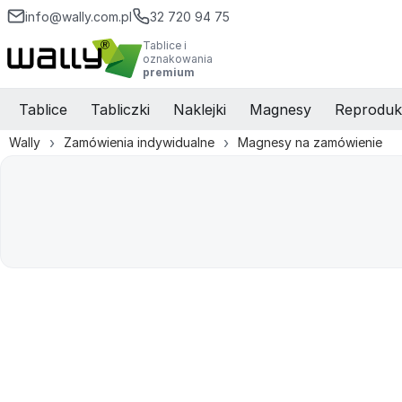
info@wally.com.pl
32 720 94 75
Tablice i
oznakowania
premium
Tablice
Tabliczki
Naklejki
Magnesy
Reproduk
Wally
Zamówienia indywidualne
Magnesy na zamówienie