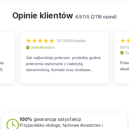
Opinie klientów
4.97/5 (2116 opinii)
100%
gwarancja satysfakcji
Przyjacielska obsługa, fachowe doradztwo i