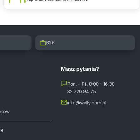
B2B
Masz pytania?
Pon. - Pt. 8:00 - 16:30
32 720 94 75
info@wally.com.pl
entów
2B