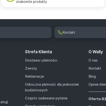
znakomite produkty
Kontakt
Strefa Klienta
O Wally
Dostawa i płatności
O nas
Zwroty
Kontakt
Reklamacje
Blog
Odroczna płatność dla jednostek
Opinie kli
budżetowych
Często zadawane pytania
Oferta B
alog)