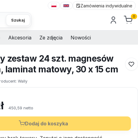
Zamówienia indywidualne
0
Szukaj
e
Akcesoria
Ze zdjęcia
Nowości
y zestaw 24 szt. magnesów
, laminat matowy, 30 x 15 cm
roducent:
Wally
ł
450,59 netto
Dodaj do koszyka
wy brak towaru.
Zapytaj
o jego dostępność.