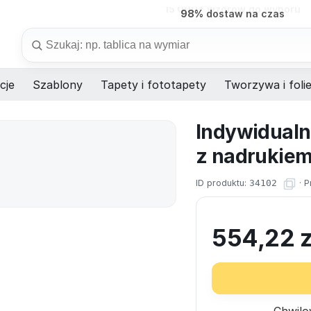
98%
dostaw na czas
Szukaj
cje
Szablony
Tapety i fototapety
Tworzywa i foli
Indywidualn
z nadrukiem
ID produktu:
34102
·
P
554,22
z
Chwilo