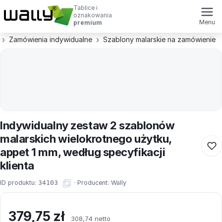
Tablice i
oznakowania
Menu
premium
Zamówienia indywidualne
Szablony malarskie na zamówienie
Indywidualny zestaw 2 szablonów
malarskich wielokrotnego użytku,
appet 1 mm, według specyfikacji
klienta
ID produktu:
34103
·
Producent:
Wally
379,75
zł
308,74 netto