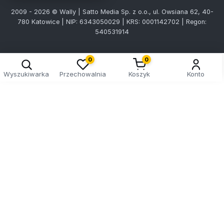
2009 - 2026 © Wally | Satto Media Sp. z o.o., ul. Owsiana 62, 40-
780 Katowice | NIP: 6343050029 | KRS: 0001142702 | Regon:
540531914
0
0
Wyszukiwarka
Przechowalnia
Koszyk
Konto