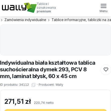
Tablice i
oznakowania
Menu
premium
Zamówienia indywidualne
Tablice informacyjne, tabliczki na 
Indywidualna biała kształtowa tablica
suchościeralna dymek 293, PCV 8
mm, laminat błysk, 60 x 45 cm
ID produktu:
34112
·
Producent:
Wally
271,51
zł
220,74 netto