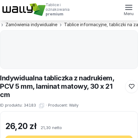
Tablice i
oznakowania
Menu
premium
Zamówienia indywidualne
Tablice informacyjne, tabliczki na 
Indywidualna tabliczka z nadrukiem,
PCV 5 mm, laminat matowy, 30 x 21
cm
ID produktu:
34183
·
Producent:
Wally
26,20
zł
21,30 netto