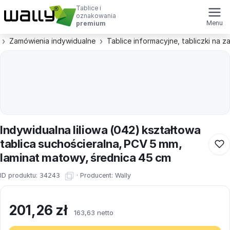
Tablice i
oznakowania
Menu
premium
Zamówienia indywidualne
Tablice informacyjne, tabliczki na 
Indywidualna liliowa (042) kształtowa
tablica suchościeralna, PCV 5 mm,
laminat matowy, średnica 45 cm
ID produktu:
34243
·
Producent:
Wally
201,26
zł
163,63 netto