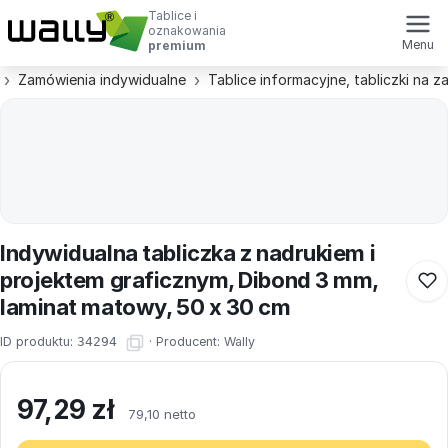
Tablice i
oznakowania
Menu
premium
Zamówienia indywidualne
Tablice informacyjne, tabliczki na 
Indywidualna tabliczka z nadrukiem i
projektem graficznym, Dibond 3 mm,
laminat matowy, 50 x 30 cm
ID produktu:
34294
·
Producent:
Wally
97,29
zł
79,10 netto