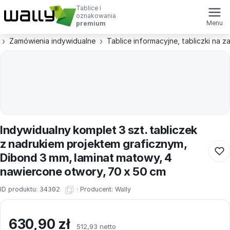
Tablice i
oznakowania
Menu
premium
Zamówienia indywidualne
Tablice informacyjne, tabliczki na 
Indywidualny komplet 3 szt. tabliczek
z nadrukiem projektem graficznym,
Dibond 3 mm, laminat matowy, 4
nawiercone otwory, 70 x 50 cm
ID produktu:
34302
·
Producent:
Wally
630,90
zł
512,93 netto