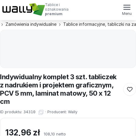
Tablice i
oznakowania
Menu
premium
Zamówienia indywidualne
Tablice informacyjne, tabliczki na 
Indywidualny komplet 3 szt. tabliczek
z nadrukiem i projektem graficznym,
PCV 5 mm, laminat matowy, 50 x 12
cm
ID produktu:
34310
·
Producent:
Wally
132,96
zł
108,10 netto