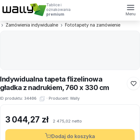
Tablice i
oznakowania
Menu
premium
Zamówienia indywidualne
Fototapety na zamówienie
Indywidualna tapeta flizelinowa
gładka z nadrukiem, 760 x 330 cm
ID produktu:
34406
·
Producent:
Wally
3 044,27
zł
2 475,02 netto
Dodaj do koszyka