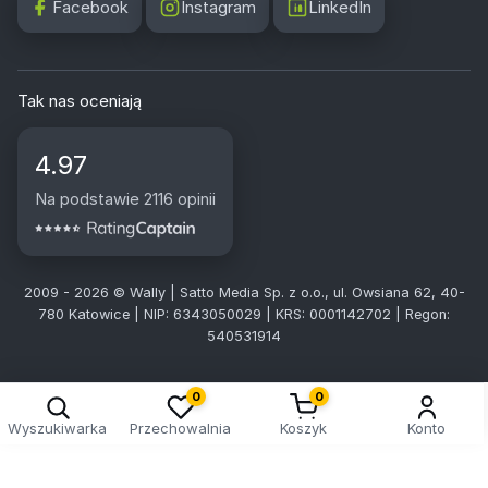
Facebook
Instagram
LinkedIn
Tak nas oceniają
4.97
Na podstawie 2116 opinii
2009 - 2026 © Wally | Satto Media Sp. z o.o., ul. Owsiana 62, 40-
780 Katowice | NIP: 6343050029 | KRS: 0001142702 | Regon:
540531914
0
0
Wyszukiwarka
Przechowalnia
Koszyk
Konto