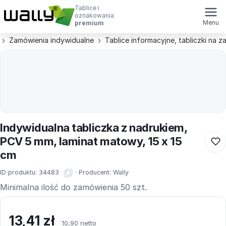
Tablice i
oznakowania
Menu
premium
Zamówienia indywidualne
Tablice informacyjne, tabliczki na 
Indywidualna tabliczka z nadrukiem,
PCV 5 mm, laminat matowy, 15 x 15
cm
ID produktu:
34483
·
Producent:
Wally
Minimalna ilość do zamówienia 50 szt.
13,41
zł
10,90 netto