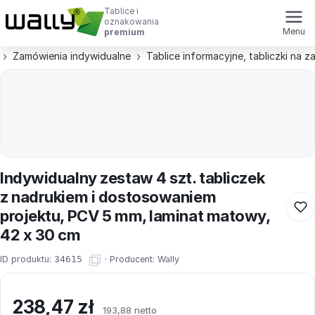
Tablice i
oznakowania
Menu
premium
Zamówienia indywidualne
Tablice informacyjne, tabliczki na 
Indywidualny zestaw 4 szt. tabliczek
z nadrukiem i dostosowaniem
projektu, PCV 5 mm, laminat matowy,
42 x 30 cm
ID produktu:
34615
·
Producent:
Wally
238,47
zł
193,88 netto