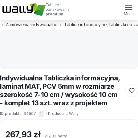
Tablice i
oznakowania
Menu
premium
Zamówienia indywidualne
Tablice informacyjne, tabliczki na 
Indywidualna Tabliczka informacyjna,
laminat MAT, PCV 5mm w rozmiarze
szerokość 7-10 cm / wysokość 10 cm
- komplet 13 szt. wraz z projektem
ID produktu:
34667
·
Producent:
Wally
267,93
zł
217,83 netto