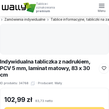
Tablice i
oznakowania
Menu
premium
Zamówienia indywidualne
Tablice informacyjne, tabliczki na 
Indywidualna tabliczka z nadrukiem,
PCV 5 mm, laminat matowy, 83 x 30
cm
ID produktu:
34768
·
Producent:
Wally
102,99
zł
83,73 netto