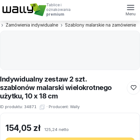
Tablice i
oznakowania
Menu
premium
Zamówienia indywidualne
Szablony malarskie na zamówienie
Indywidualny zestaw 2 szt.
szablonów malarski wielokrotnego
użytku, 10 x 18 cm
ID produktu:
34871
·
Producent:
Wally
154,05
zł
125,24 netto