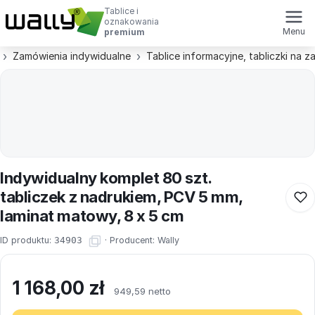
Tablice i
oznakowania
Menu
premium
Zamówienia indywidualne
Tablice informacyjne, tabliczki na 
Indywidualny komplet 80 szt.
tabliczek z nadrukiem, PCV 5 mm,
laminat matowy, 8 x 5 cm
ID produktu:
34903
·
Producent:
Wally
1 168,00
zł
949,59 netto