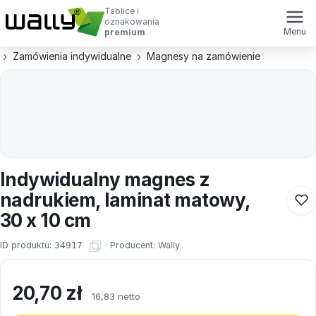
Tablice i
oznakowania
Menu
premium
Zamówienia indywidualne
Magnesy na zamówienie
Indywidualny magnes z
nadrukiem, laminat matowy,
30 x 10 cm
ID produktu:
34917
·
Producent:
Wally
20,70
zł
16,83 netto