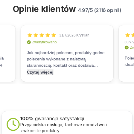
Opinie klientów
4.97/5 (2116 opinii)
100%
gwarancja satysfakcji
Przyjacielska obsługa, fachowe doradztwo i
znakomite produkty