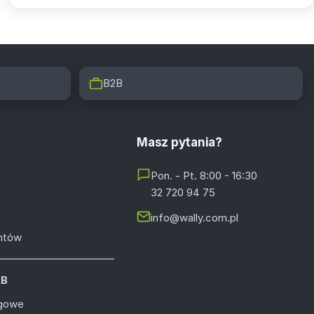
B2B
Masz pytania?
Pon. - Pt. 8:00 - 16:30
32 720 94 75
info@wally.com.pl
entów
2B
ugowe