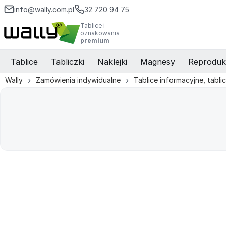
info@wally.com.pl
32 720 94 75
Tablice i
oznakowania
premium
Tablice
Tabliczki
Naklejki
Magnesy
Reproduk
Wally
Zamówienia indywidualne
Tablice informacyjne, tabli