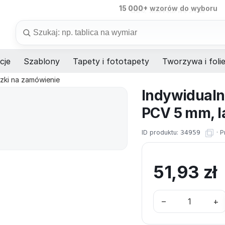
15 000+
wzorów do wyboru
98%
dostaw na czas
Szukaj
cje
Szablony
Tapety i fototapety
Tworzywa i foli
czki na zamówienie
Indywidualn
PCV 5 mm, l
ID produktu:
34959
·
P
51,93
zł
–
+