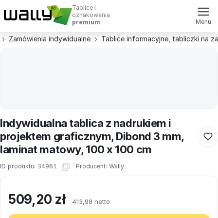
Tablice i
oznakowania
Menu
premium
Zamówienia indywidualne
Tablice informacyjne, tabliczki na 
Indywidualna tablica z nadrukiem i
projektem graficznym, Dibond 3 mm,
laminat matowy, 100 x 100 cm
ID produktu:
34961
·
Producent:
Wally
509,20
zł
413,98 netto