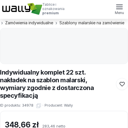
Tablice i
oznakowania
Menu
premium
Zamówienia indywidualne
Szablony malarskie na zamówienie
Indywidualny komplet 22 szt.
nakładek na szablon malarski,
wymiary zgodnie z dostarczona
specyfikacją
ID produktu:
34978
·
Producent:
Wally
348,66
zł
283,46 netto