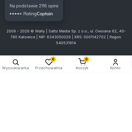
Na podstawie 2116 opinii
2009 - 2026 © Wally | Satto Media Sp. z o.o., ul. Owsiana 62, 40-
780 Katowice | NIP: 6343050029 | KRS: 0001142702 | Regon:
540531914
0
0
Wyszukiwarka
Przechowalnia
Koszyk
Konto