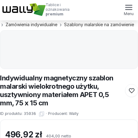
Tablice i
oznakowania
Menu
premium
Zamówienia indywidualne
Szablony malarskie na zamówienie
Indywidualny magnetyczny szablon
malarski wielokrotnego użytku,
usztywniony materiałem APET 0,5
mm, 75 x 15 cm
ID produktu:
35036
·
Producent:
Wally
496,92
zł
404,00 netto