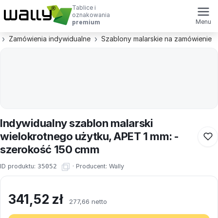
Tablice i
oznakowania
Menu
premium
Zamówienia indywidualne
Szablony malarskie na zamówienie
Indywidualny szablon malarski
wielokrotnego użytku, APET 1 mm: -
szerokość 150 cmm
ID produktu:
35052
·
Producent:
Wally
341,52
zł
277,66 netto